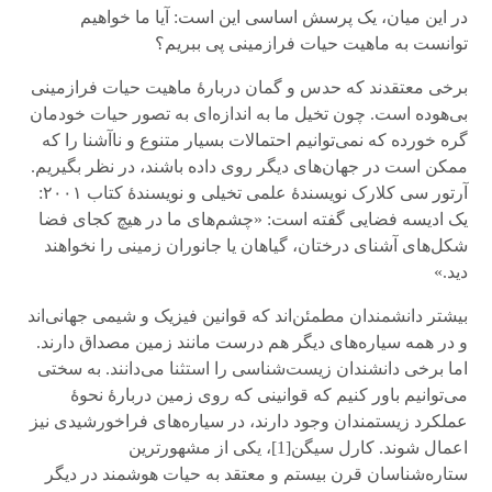
در این میان، یک پرسش اساسی این است: آیا ما خواهیم
توانست به ماهیت حیات فرازمینی پی ببریم؟
برخی معتقدند که حدس و گمان دربارهٔ ماهیت حیات فرازمینی
بی‌هوده است. چون تخیل ما به اندازه‌ای به تصور حیات خودمان
گره خورده که نمی‌توانیم احتمالات بسیار متنوع و ناآشنا را که
ممکن است در جهان‌های دیگر روی داده باشند، در نظر بگیریم.
آرتور سی کلارک نویسندهٔ علمی تخیلی و نویسندهٔ کتاب ۲۰۰۱:
یک ادیسه فضایی گفته است: «چشم‌های ما در هیچ کجای فضا
شکل‌های آشنای درختان، گیاهان یا جانوران زمینی را نخواهند
دید.»
‌بیشتر دانشمندان مطمئن‌اند که قوانین فیزیک و شیمی جهانی‌اند
و در همه سیاره‌های دیگر هم درست مانند زمین مصداق دارند.
اما برخی دانشندان زیست‌شناسی را استثنا می‌دانند. به سختی
می‌توانیم باور کنیم که قوانینی که روی زمین دربارهٔ نحوهٔ
عملکرد زیستمندان وجود دارند، در سیاره‌های فراخورشیدی نیز
اعمال شوند. کارل سیگن[1]، یکی از مشهورترین
ستاره‌شناسان قرن بیستم و معتقد به ‌حیات هوشمند در ‌دیگر