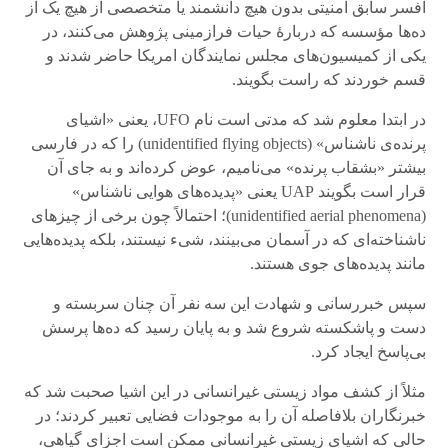
افسر سابق امنیتی بدون هیچ دانشمند یا متخصصی از هیچ یک از
ده‌ها مؤسسه که دربارهٔ حیات فرازمینی پژوهش می‌کنند، در
یکی از کمیسیون‌های مجلس نمایندگان امریکا حاضر شدند و
قسم خوردند که راست بگویند.
در ابتدا معلوم شد که مدتی است نام UFO، یعنی «اشیای
پرنده‌ی ناشناس» (unidentified flying objects) را که در فارسی
بیشتر «بشقاب پرنده» می‌نامیم، عوض کرده‌اند و به جای آن
قرار است بگویند UAP یعنی «پدیده‌های هوایی ناشناس»
(unidentified aerial phenomena)؛ احتمالاً چون برخی از چیزهای
ناشناخته‌ای که در آسمان می‌بینند، شیء نیستند، بلکه پدیده‌هایی
مانند پدیده‌های جوی هستند.
سپس خبررسانی و شهادت این سه نفر آن چنان سربسته و
دست و پاشکسته شروع شد و به پایان رسید که ده‌ها پرسش
بی‌پاسخ ایجاد کرد.
مثلاً از کشف مواد زیستی غیرانسانی در این اشیا صحبت شد که
خبرنگاران بلافاصله آن را به موجودات فضایی تعبیر کردند؛ در
حالی که اشیای زیستی غیرانسانی ممکن است اجزای گیاهی،