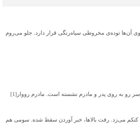
ی آن‌ها توده‌ی مخروطی سیاه‌رنگی قرار دارد. جلو می‌روم
من از روی لحن و جنس صدا و نحوه‌ی قرار گرفتن آن شیء سیا‌ه‌رنگِ مخروطی، متوجه می‌شوم که در واقع پیرزنی چادربرسر رو به روی پدر و مادرم نشسته است. مادرم رووار[1]
 کتکم می‌زد. رفت بالاها، خبر آوردن سقط شده. سومی هم