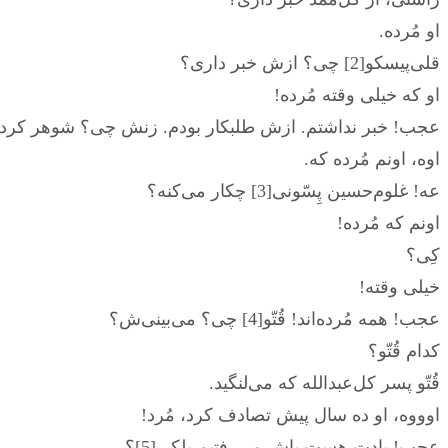
او مُرده.
قلی‌پیسکو[2] چی؟ ازش خبر داری؟
او که خیلی وقته مُرده!
عجب! خبر نداشتم. ازش طلبکار بودم. زنش چی؟ شوهر کرد
اوه، اونم مُرده که.
عه! غلوم‌حسین پِسّونی[3] چکار می‌کنه؟
اونم که مُرده!
کِی؟
خیلی وقته!
عجب! همه مُرده‌اند! قُتّو[4] چی؟ می‌بینی‌ش؟
کدام قُتّو؟
قُتّو پسر کل‌عبدالله که می‌لنگید.
اوووه، او ده سال پیش تصادف کرد، مُرد!
عجب! یادت هست باش می‌رفتیم پلکی[5]؟