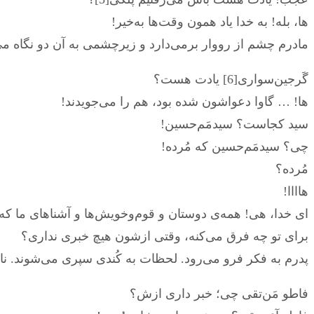
ها، بله! به خدا یاد همون وقت‌ها به‌خیر!
مادرم چشم از رووار برمی‌دارد و زیرچشمی به آن دو نگاه می‌
گَرجین‌سواری[6] یادت هست؟
ها! … گاوا دعواشون شده بود، هم را می‌جویدند!
سید کجاست؟ سیدمَم‌حسین!
چی؟ سیدمَم‌حسین که مُرده!
مُرده؟
هاااا!
ای خدا، هی! همه‌ی دوستان و قوم‌وخویش‌ها و آشناهای ما که مُ
برای تو چه فرق می‌کنه، وقتی ازشون هیچ خبری نداری؟
پدرم به فکر فرو می‌رود. لحظات به کُندی سپری می‌شوند. ن
فاطو مَن‌تقی چی؛ خبر داری ازش؟