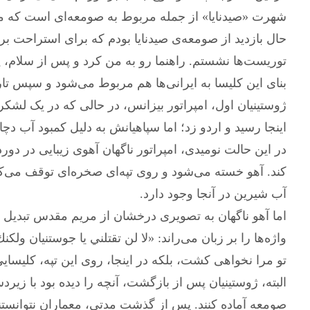
شهرت «صیدنایا» از جمله مربوط به صومعه‌ای است که م
حال بازدید از صومعه‌ی صیدنایا بودم که برای استراحت بر
توریست‌ها نشستم. راهنما رو به من کرد و پس از سلام، پ
بنای این کلیسا به ایرانی‌ها هم مربوط می‌شود و سپس تار
ژوستینیان اول، امپراتور بیزانس، در حالی که در یک لشکرک
اینجا رسید و اردو زد؛ اما سپاهیانش به دلیل کمبود آب دچ
در این حالت نومیدی، امپراتور ناگهان آهوی زیبایی در دور
کند. آهو خسته می‌شود و روی تپه‌ای صخره‌ای توقف می‌کن
آب شیرین در آنجا وجود دارد.
اما آهو ناگهان به تصویری درخشان از مریم مقدس تبدیل م
واژه‌ها را بر زبان می‌راند: «لا لن تقتلني يا جوستنيان ول
تو مرا نخواهی کشت، بلکه در اینجا، روی این تپه، کلیس
البته، ژوستینیان پس از بازگشت، آنچه را دیده بود با زی
صومعه آماده کنند. پس از گذشت مدتی، معماران نتوانستند